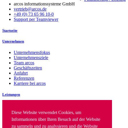
arcos informationssysteme GmbH
vertrieb@arcos.de
+49 (0) 73 65 96 10-0
Support per Teamviewer
Startseite
Unternehmen
Unternehmensfokus
Unternehmensziele
Team arcos
Geschäftszeiten
Anfahrt
Referenzen
Karriere bei arcos
Leistungen
IT Security
IT Infrastruktur
Diese Website verwendet Cookies, um
Beratung & Konzepte
Informationen über Ihren Besuch auf der Website
Finanzierung|/ Leasing
zu sammeln und zu analysieren und die Website
Implementierung